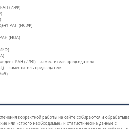
 РАН (ИЯФ)
Ф)
)
дент РАН (ИСЗФ)
 РАН (ИОА)
(ИЯФ)
ИА)
ондент РАН (ИЛФ) – заместитель председателя
Ц) – заместитель председателя
АиЭ)
Работает на WordPress
|
Education Hub автор:
WEN Themes
спечения корректной работы на сайте собираются и обрабатыв
кие или «строго необходимые» и статистические данные с