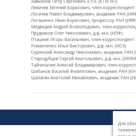
Завьялов Петр Сергеевич, к.т.н. (КТИ НП)
Левичев Евгений Борисович, член-корреспондент
Логачев Павел Владимирович, академик РАН (ИЯ
Логашенко Иван Борисович, профессор РАН (ИЯФ
Медведев Андрей Всеволодович, член-корреспон
Прудников Олег Николаевич, д.ф.-м.н. (ИЛФ)
Пташник Игорь Васильевич, член-корреспондент
Романченко Илья Викторович, д.ф.-м.н. (ИСЭ)
Скринский Александр Николаевич, академик РАН 
Стародубцев Сергей Анатольевич, д.ф.-м.н. (ИКФ
Тайченачев Алексей Владимирович, член-корресп
Шабанов Василий Филиппович, академик РАН (КН
Шалагин Анатолий Михайлович, академик РАН (И
Для обе
техничес