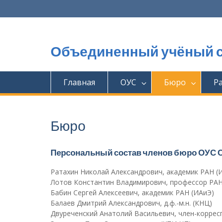
Перейти
к
содержимому
Объединенный учёный с
Главная
ОУС
Бюро
Р
Бюро
Персональный состав членов бюро ОУС 
Ратахин Николай Александрович, академик РАН (
Лотов Константин Владимирович, профессор РАН
Бабин Сергей Алексеевич, академик РАН (ИАиЭ)
Балаев Дмитрий Александрович, д.ф.-м.н. (КНЦ)
Двуреченский Анатолий Васильевич, член-коррес