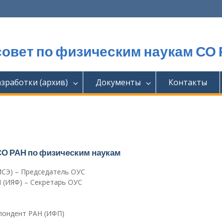
овет по физическим наукам СО
азработки (архив)
Документы
Контакты
СО РАН по физическим наукам
ИСЭ) – Председатель ОУС
 (ИЯФ) – Секретарь ОУС
пондент РАН (ИФП)