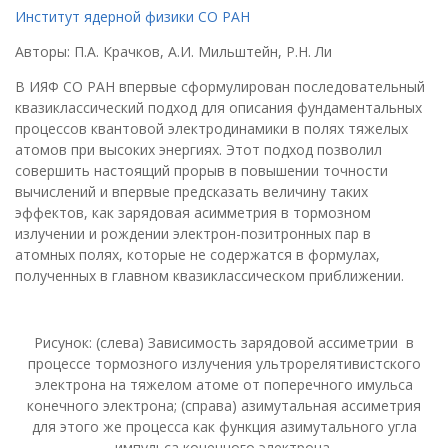
Институт ядерной физики СО РАН
Авторы: П.А. Крачков, А.И. Мильштейн, Р.Н. Ли
В ИЯФ СО РАН впервые сформулирован последовательный
квазиклассический подход для описания фундаментальных
процессов квантовой электродинамики в полях тяжелых
атомов при высоких энергиях. Этот подход позволил
совершить настоящий прорыв в повышении точности
вычислений и впервые предсказать величину таких
эффектов, как зарядовая асимметрия в тормозном
излучении и рождении электрон-позитронных пар в
атомных полях, которые не содержатся в формулах,
полученных в главном квазиклассическом приближении.
Рисунок: (слева) Зависимость зарядовой ассиметрии в
процессе тормозного излучения ультрорелятивистского
электрона на тяжелом атоме от поперечного имульса
конечного электрона; (справа) азимутальная ассиметрия
для этого же процесса как функция азимутального угла
импульса конечного электрона.